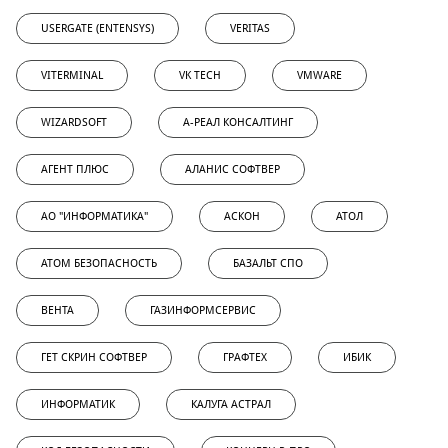
USERGATE (ENTENSYS)
VERITAS
VITERMINAL
VK TECH
VMWARE
WIZARDSOFT
А-РЕАЛ КОНСАЛТИНГ
АГЕНТ ПЛЮС
АЛАНИС СОФТВЕР
АО "ИНФОРМАТИКА"
АСКОН
АТОЛ
АТОМ БЕЗОПАСНОСТЬ
БАЗАЛЬТ СПО
ВЕНТА
ГАЗИНФОРМСЕРВИС
ГЕТ СКРИН СОФТВЕР
ГРАФТЕХ
ИБИК
ИНФОРМАТИК
КАЛУГА АСТРАЛ