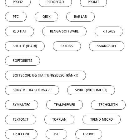
PRO32
PROGECAD
PROMT
PTC
QBIK
RAR LAB
RED HAT
RENGA SOFTWARE
RITLABS
SHUTLE (ШАТЛ)
SKYDNS
SMART-SOFT
SOFTORBITS
SOFTSCORE UG (HAFTUNGSBESCHRÄNKT)
SONY MEDIA SOFTWARE
SPIRIT (VIDEOMOST)
SYMANTEC
TEAMVIEWER
TECHSMITH
TEKTONIT
TOPPLAN
TREND MICRO
TRUECONF
TSC
UROVO