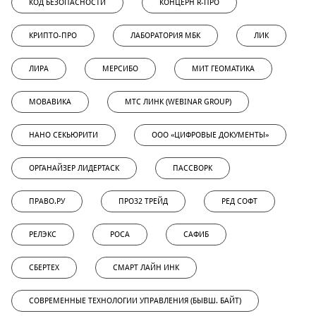
КОД БЕЗОПАСНОСТИ
КОНЦЕРН R-ПРО
КРИПТО-ПРО
ЛАБОРАТОРИЯ МБК
ЛИК
ЛИРА
МЕРСИБО
МИТ ГЕОМАТИКА
МОВАВИКА
МТС ЛИНК (WEBINAR GROUP)
НАНО СЕКЬЮРИТИ
ООО «ЦИФРОВЫЕ ДОКУМЕНТЫ»
ОРГАНАЙЗЕР ЛИДЕРТАСК
ПАССВОРК
ПРАВО.РУ
ПРО32 ТРЕЙД
РЕД СОФТ
РЕЛЭКС
РОСА
САФИБ
СБЕРТЕХ
СМАРТ ЛАЙН ИНК
СОВРЕМЕННЫЕ ТЕХНОЛОГИИ УПРАВЛЕНИЯ (БЫВШ. БАЙТ)