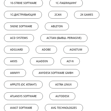
10-STRIKE SOFTWARE
1С-ПАБЛИШИНГ
1С:ДИСТРИБЬЮЦИЯ
2CAN
2K GAMES
5NINE SOFTWARE
ABLETON
ACD SYSTEMS
ACTIAN (БЫВШ. PERVASIVE)
ADGUARD
ADOBE
AGNITUM
AKVIS
ALADDIN
ALT-N
AMMYY
ANYDESK SOFTWARE GMBH
APPLITE (ОС АТЛАНТ)
ASTRA LINUX
ATLANSYS SOFTWARE
AUTODESK
AVAST SOFTWARE
AVG TECHNOLOGIES