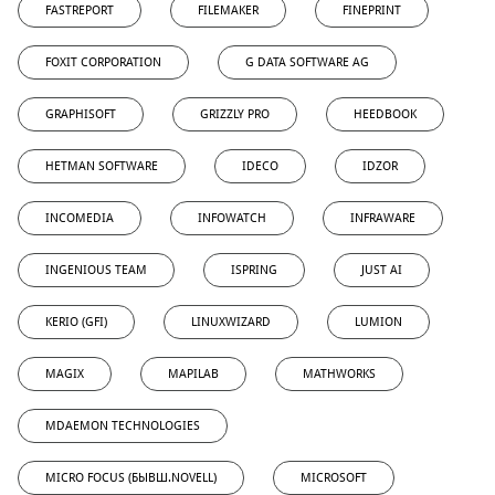
FASTREPORT
FILEMAKER
FINEPRINT
FOXIT CORPORATION
G DATA SOFTWARE AG
GRAPHISOFT
GRIZZLY PRO
HEEDBOOK
HETMAN SOFTWARE
IDECO
IDZOR
INCOMEDIA
INFOWATCH
INFRAWARE
INGENIOUS TEAM
ISPRING
JUST AI
KERIO (GFI)
LINUXWIZARD
LUMION
MAGIX
MAPILAB
MATHWORKS
MDAEMON TECHNOLOGIES
MICRO FOCUS (БЫВШ.NOVELL)
MICROSOFT