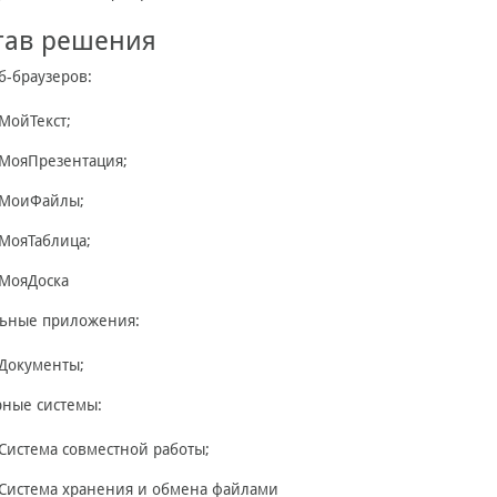
тав решения
б-браузеров:
МойТекст;
МояПрезентация;
МоиФайлы;
МояТаблица;
МояДоска
ьные приложения:
Документы;
ные системы:
Cистема совместной работы;
Система хранения и обмена файлами