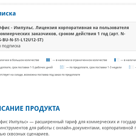
писка
фис - Импульс. Лицензия корпоративная на пользователя
коммерческих заказчиков, сроком действия 1 год (арт. N-
-BU-N-S1-L12U12-ST)
 подписка
аличии в большом количестве
— в наличии в ограниченном количестве
— в наличи
едоплате, срок поставки 1-5 рабочих дней
— по предоплате, срок поставки 1-3 недели
утствует на складе, возможна поставка под заказ по предоплате
САНИЕ ПРОДУКТА
ис Импульс» — расширенный тариф для коммерческих и государ
инструментов для работы с онлайн-документами, корпоративной п
ью сквозных сценариев.