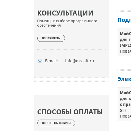
КОНСУЛЬТАЦИИ
Под
Помощь в выборе программного
обеспечения
МойО
ВСЕ КОНТАКТЫ
для г
IMPLS
Новая
E-mail:
info@mssoft.ru
Элек
МойО
для 
с пр
ST)
СПОСОБЫ ОПЛАТЫ
Нова
ВСЕ СПОСОБЫ ОПЛАТЫ