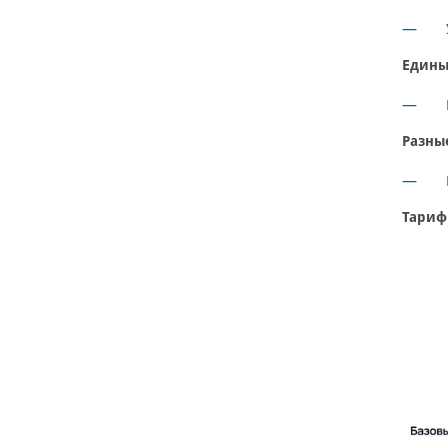
Едины
Разны
Тариф