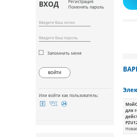
Регистрация
ВХОД
Поменять пароль
Запомнить меня
ВАР
ВОЙТИ
Эле
Или войти как пользователь:
МойО
для 
дейс
PZU12
Нова