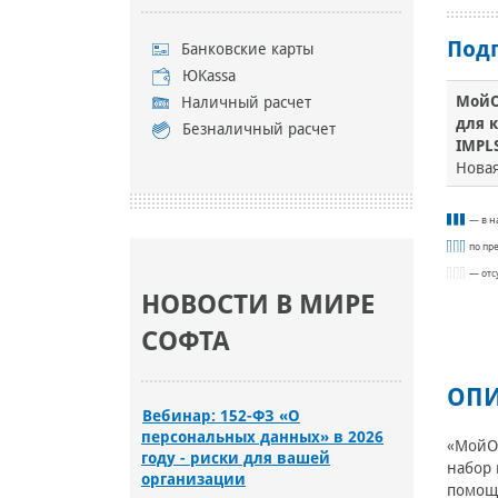
Под
Банковские карты
ЮKassa
МойО
Наличный расчет
для 
Безналичный расчет
IMPLS
Новая
— в н
по пр
— отс
НОВОСТИ В МИРЕ
СОФТА
ОПИ
Вебинар: 152-ФЗ «О
персональных данных» в 2026
«МойОф
году - риски для вашей
набор 
организации
помощ