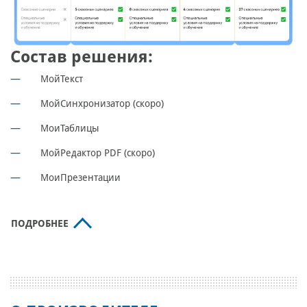
Состав решения:
МойТекст
МойСинхронизатор (скоро)
МоиТаблицы
МойРедактор PDF (скоро)
МоиПрезентации
ПОДРОБНЕЕ