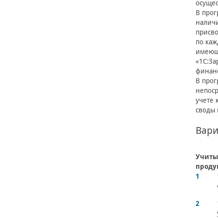
осущес
В прог
наличи
присво
по каж
имеющи
«1С:За
финан
В прог
непоср
учете 
своды 
Вари
Учиты
проду