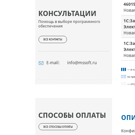
4601
Нова
КОНСУЛЬТАЦИИ
1С:З
Помощь в выборе программного
обеспечения
Элект
Нова
ВСЕ КОНТАКТЫ
1С:З
Элект
Нова
E-mail:
info@mssoft.ru
— в н
по пр
— отс
СПОСОБЫ ОПЛАТЫ
ОПИ
ВСЕ СПОСОБЫ ОПЛАТЫ
Конфиг