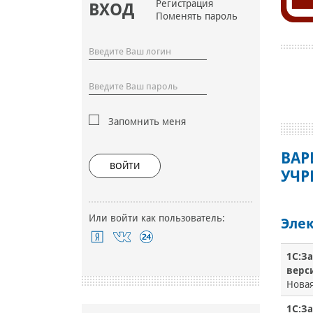
Регистрация
ВХОД
Поменять пароль
Запомнить меня
ВАР
ВОЙТИ
УЧР
Или войти как пользователь:
Элек
1С:З
верси
Нова
1С:З