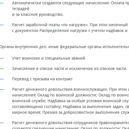
Автоматически создаются следующие начисления: Оплата пр
тетрадей
и за классное руководство.
Расчет заработной платы «по нагрузке». При этом месячный
с документом Распределение нагрузки с учетом надбавок
Органы внутренних дел, иные федеральные органы исполнитель
Учет воинских и специальных званий
Зачисление в списки части и исключение из списков части.
Перевод с призыва на контракт
Расчет денежного довольствия военнослужащих. При этом 
начисления: Оклад по воинской должности; Оклад по воинск
воинской службе; Надбавка за особые условия воинской слу
составляющими гостайну; Надбавка за выполнение задач, св
мирное время; Премия за добросовестное выполнение слу
Расчет денежного довольствия сотрудников правоохраните
создаются следующие начисления: Оклад по должности; Окл