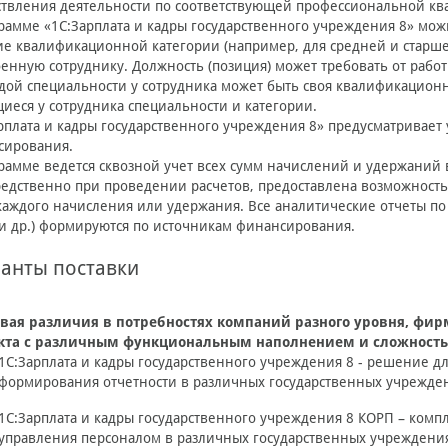
твления деятельности по соответствующей профессиональной кв
рамме «1С:Зарплата и кадры государственного учреждения 8» мож
е квалификационной категории (например, для средней и старшей
енную сотруднику. Должность (позиция) может требовать от рабо
дой специальности у сотрудника может быть своя квалификационн
еся у сотрудника специальности и категории.
рплата и кадры государственного учреждения 8» предусматривает 
сирования.
рамме ведется сквозной учет всех сумм начислений и удержаний
едственно при проведении расчетов, предоставлена возможность
каждого начисления или удержания. Все аналитические отчеты по 
и др.) формируются по источникам финансирования.
анты поставки
вая различия в потребностях компаний разного уровня, фир
кта с различным функциональным наполнением и сложность
1С:Зарплата и кадры государственного учреждения 8
- решение дл
формирования отчетности в различных государственных учрежде
1С:Зарплата и кадры государственного учреждения 8 КОРП
– компл
управления персоналом в различных государственных учреждения