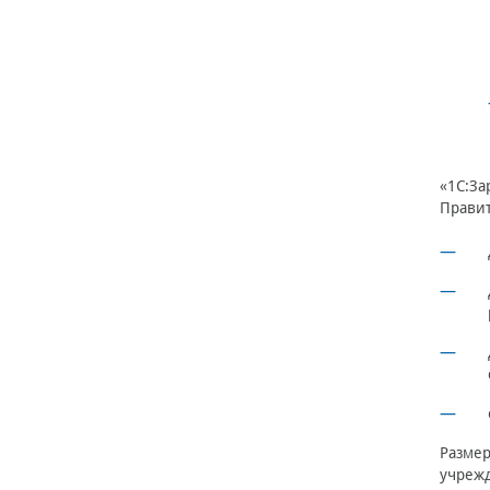
«1С:За
Правит
Размер
учрежд