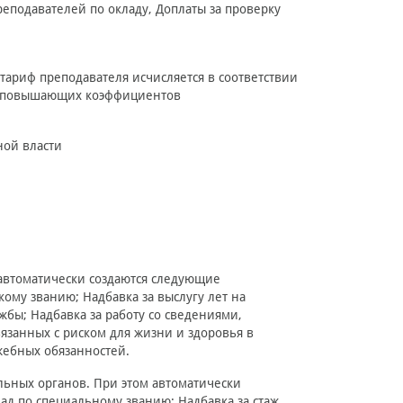
еподавателей по окладу, Доплаты за проверку
 тариф преподавателя исчисляется в соответствии
 и повышающих коэффициентов
ной власти
автоматически создаются следующие
ому званию; Надбавка за выслугу лет на
жбы; Надбавка за работу со сведениями,
язанных с риском для жизни и здоровья в
жебных обязанностей.
льных органов. При этом автоматически
ад по специальному званию; Надбавка за стаж