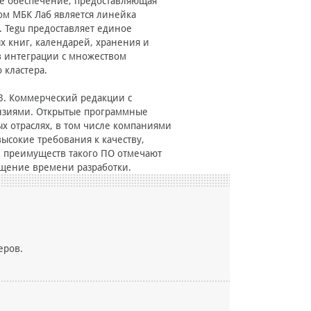
ое обеспечение, предоставляющая
ом МБК Лаб является линейка
. Tegu предоставляет единое
х книг, календарей, хранения и
в интеграции с множеством
 кластера.
3. Коммерческий редакции с
нзиями. Открытые программные
х отраслях, в том числе компаниями
высокие требования к качеству,
е преимуществ такого ПО отмечают
ращение времени разработки.
еров.