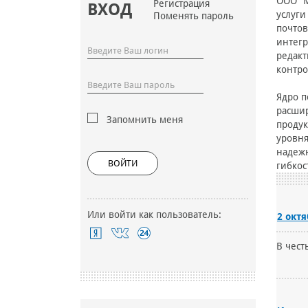
ООО “М
Регистрация
ВХОД
услуги
Поменять пароль
почтов
интегр
редакт
контро
Ядро п
расши
Запомнить меня
продук
уровня
надежн
ВОЙТИ
гибкос
Или войти как пользователь:
2 окт
В чест