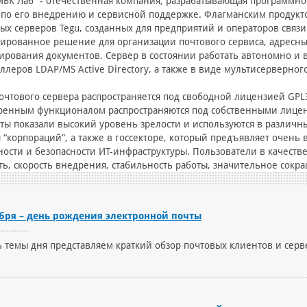
БК Лаб” - отечественная компания, разрабатывающая программн
 по его внедрению и сервисной поддержке. Флагманским продукт
ых серверов Tegu, созданных для предприятий и операторов связи
ированное решение для организации почтового сервиса, адресны
ирования документов. Сервер в состоянии работать автономно и 
ллеров LDAP/MS Active Directory, а также в виде мультисерверного
очтового сервера распространяется под свободной лицензией GPL
ренным функционалом распространяются под собственными лице
ты показали высокий уровень зрелости и используются в различны
 “корпораций”, а также в госсекторе, который предъявляет очень 
ости и безопасности ИТ-инфраструктуры. Пользователи в качеств
ть, скорость внедрения, стабильность работы, значительное сок
ября – день рождения электронной почты
ь темы дня представляем краткий обзор почтовых клиентов и серв