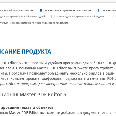
аличии в большом количестве
— в наличии в ограниченном количестве
— в наличи
едоплате, срок поставки 1-5 рабочих дней
— по предоплате, срок поставки 1-3 недели
утствует на складе, возможна поставка под заказ по предоплате
САНИЕ ПРОДУКТА
 PDF Editor 5 - это простая и удобная программа для работы с P
оналом. С помощью Master PDF Editor вы сможете просматривать,
нты. Программа позволяет объединять несколько файлов в один 
нтов, комментировать, шифровать, подписывать и печатать PDF
 российских программ для электронных вычислительных машин и ба
ционал Master PDF Editor 5
тирование текста и объектов
щью Master PDF Editor вы сможете добавлять в документ текст с