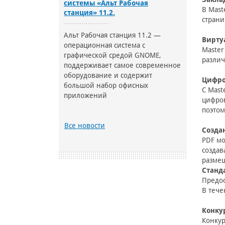
системы «Альт Рабочая
В Mast
станция» 11.2.
страни
Альт Рабочая станция 11.2 —
Вирту
операционная система с
Master
графической средой GNOME,
различ
поддерживает самое современное
оборудование и содержит
Цифро
большой набор офисных
С Mast
приложений
цифров
поэтом
Все новости
Созда
PDF мо
создав
разме
Станд
Предос
В тече
Конку
Конкур