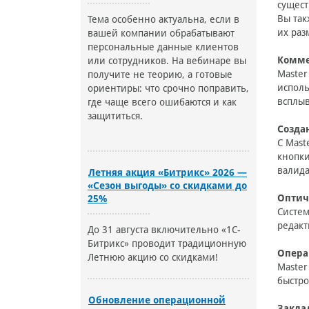
сущес
Вы так
Тема особенно актуальна, если в
их раз
вашей компании обрабатывают
персональные данные клиентов
Комме
или сотрудников. На вебинаре вы
Master
получите не теорию, а готовые
исполь
ориентиры: что срочно поправить,
всплыв
где чаще всего ошибаются и как
защититься.
Созда
С Mast
кнопки
валида
Летняя акция «Битрикс» 2026 —
«Сезон выгоды» со скидками до
Оптич
25%
Систем
редакт
До 31 августа включительно «1С-
Битрикс» проводит традиционную
Опера
Летнюю акцию со скидками!
Master
быстро
Обновление операционной
Закла