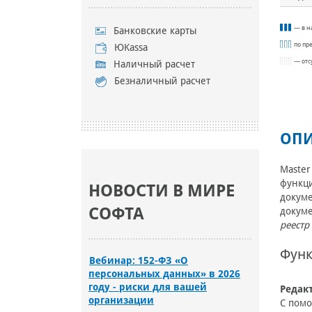
— в н
Банковские карты
по пр
ЮKassa
— отс
Наличный расчет
Безналичный расчет
ОПИ
Master
функци
НОВОСТИ В МИРЕ
докуме
СОФТА
докуме
реестр
Функ
Вебинар: 152-ФЗ «О
персональных данных» в 2026
году - риски для вашей
Редак
организации
С помо