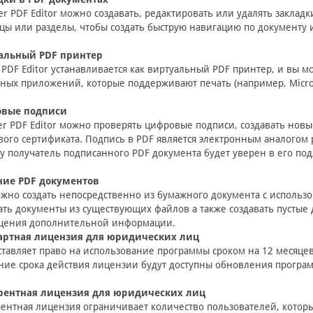
er PDF Editor можно создавать, редактировать или удалять заклад
цы или разделы, чтобы создать быструю навигацию по документу
альный PDF принтер
 PDF Editor устанавливается как виртуальный PDF принтер, и вы 
ных приложений, которые поддерживают печать (например, Micros
вые подписи
er PDF Editor можно проверять цифровые подписи, создавать но
ого сертификата. Подпись в PDF является электронным аналогом
у получатель подписанного PDF документа будет уверен в его по
ние PDF документов
жно создать непосредственно из бумажного документа с использов
ать документы из существующих файлов а также создавать пустые
щения дополнительной информации.
артная лицензия для юридических лиц
тавляет право на использование программы сроком на 12 месяцев
ние срока действия лицензии будут доступны обновления програм
рентная лицензия для юридических лиц
ентная лицензия ограничивает количество пользователей, котор