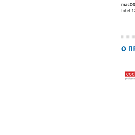
macOS
Intel 1
О П