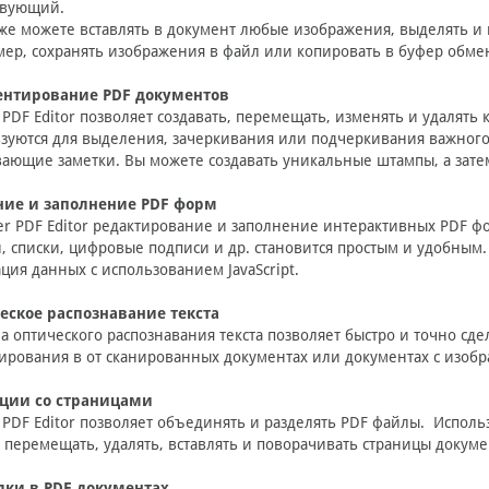
твующий.
же можете вставлять в документ любые изображения, выделять и 
мер, сохранять изображения в файл или копировать в буфер обме
нтирование PDF документов
 PDF Editor позволяет создавать, перемещать, изменять и удаля
зуются для выделения, зачеркивания или подчеркивания важного
ающие заметки. Вы можете создавать уникальные штампы, а зате
ние и заполнение PDF форм
er PDF Editor редактирование и заполнение интерактивных PDF фо
, списки, цифровые подписи и др. становится простым и удобным
ция данных с использованием JavaScript.
еское распознавание текста
а оптического распознавания текста позволяет быстро и точно сде
ирования в от сканированных документах или документах с изоб
ции со страницами
 PDF Editor позволяет объединять и разделять PDF файлы. Испол
 перемещать, удалять, вставлять и поворачивать страницы докуме
дки в PDF документах