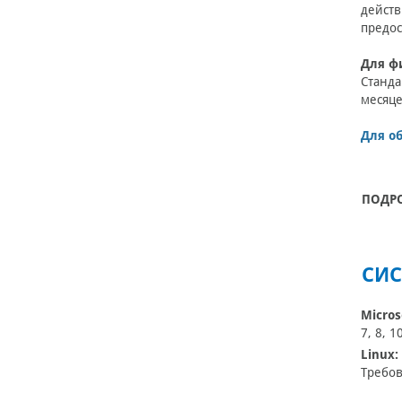
действ
предос
Для ф
Станда
месяце
Для о
ПОДР
СИС
Micros
7, 8, 1
Linux:
Требов