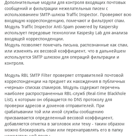
Дополнительные модули для контроля входящих почтовых
сообщений и фильтрации нежелательных писем с
использованием SMTP-шлюза Traffic Inspector. Проверяют всю
входящую корреспонденцию, помечают и фильтруют спам.
Модуль Traffic Inspector Anti-Spam powered by Kaspersky
использует передовые технологии Kaspesky Lab для анализа
входящей корреспонденции.
Модуль позволяет помечать письма, распознанные как спам,
или изменять их весовой коэффициент, что в дальнейшем
используется SMTP шлюзом для операций фильтрации и
контроля.
Модуль RBL SMTP Filter проверяет отправителей почтовой
корреспонденции на предмет их нахождения в публичных
«черных» списках спамеров. Модуль содержит перечень
наиболее распространенных RBL-служб (Real-time Blackhole
List), к которым он обращается по DNS протоколу для
проверки адресов и доменов отправителей. При
срабатывании той или иной службы сообщению
присваивается определенный весовой коэффициент,
добавляется отметка в заголовок или тему - таким образом
можно блокировать спам или перенаправлять его в папку