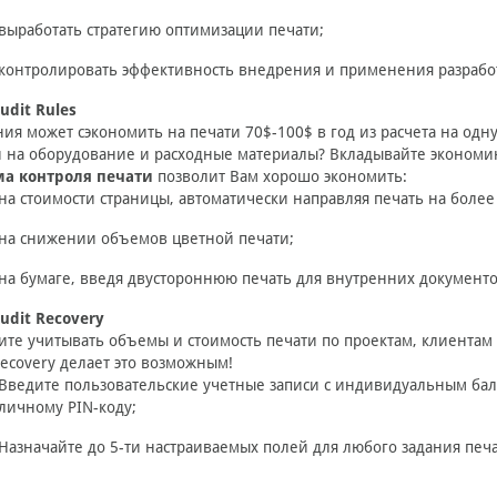
выработать стратегию оптимизации печати;
контролировать эффективность внедрения и применения разработ
Audit Rules
ия может сэкономить на печати 70$-100$ в год из расчета на од
 на оборудование и расходные материалы? Вкладывайте экономию
ма контроля печати
позволит Вам хорошо экономить:
на стоимости страницы, автоматически направляя печать на боле
на снижении объемов цветной печати;
на бумаге, введя двустороннюю печать для внутренних документо
Audit Recovery
ите учитывать объемы и стоимость печати по проектам, клиентам
Recovery делает это возможным!
Введите пользовательские учетные записи с индивидуальным ба
личному PIN-коду;
Назначайте до 5-ти настраиваемых полей для любого задания печати