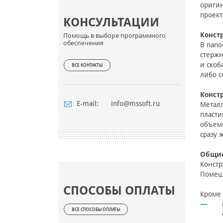
оригин
проект
КОНСУЛЬТАЦИИ
Конст
Помощь в выборе программного
обеспечения
В nano
стержн
и скоб
ВСЕ КОНТАКТЫ
либо 
Конст
E-mail:
info@mssoft.ru
Металл
пласти
объемы
сразу 
Общие
Констр
Помещ
СПОСОБЫ ОПЛАТЫ
Кроме 
ВСЕ СПОСОБЫ ОПЛАТЫ