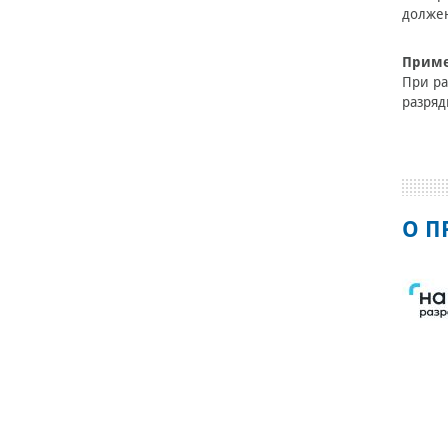
должен
Прим
При ра
разря
О П