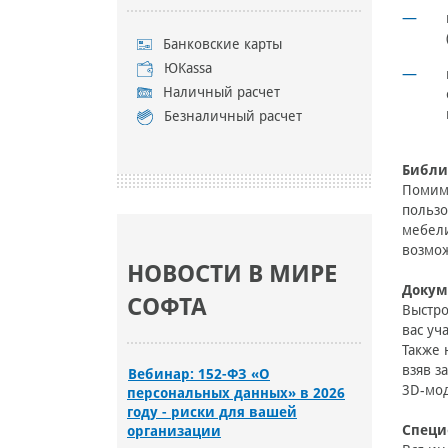
Банковские карты
ЮKassa
Наличный расчет
Безналичный расчет
Библи
Помимо
пользо
мебели
возмож
НОВОСТИ В МИРЕ
Докум
СОФТА
Выстро
вас уч
Также 
взяв з
Вебинар: 152-ФЗ «О
3D-мод
персональных данных» в 2026
году - риски для вашей
Специ
организации