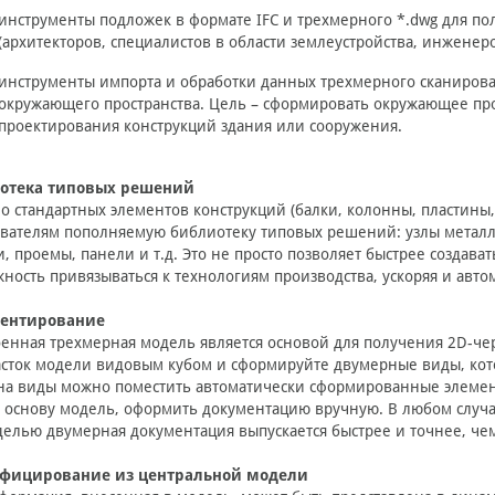
инструменты подложек в формате IFC и трехмерного *.dwg для п
(архитекторов, специалистов в области землеустройства, инженеров
инструменты импорта и обработки данных трехмерного сканирова
окружающего пространства. Цель – сформировать окружающее про
проектирования конструкций здания или сооружения.
отека типовых решений
 стандартных элементов конструкций (балки, колонны, пластины, 
вателям пополняемую библиотеку типовых решений: узлы металл
, проемы, панели и т.д. Это не просто позволяет быстрее создав
ность привязываться к технологиям производства, ускоряя и авто
ентирование
енная трехмерная модель является основой для получения 2D-че
асток модели видовым кубом и сформируйте двумерные виды, кот
на виды можно поместить автоматически сформированные элемент
а основу модель, оформить документацию вручную. В любом случа
елью двумерная документация выпускается быстрее и точнее, чем
фицирование из центральной модели