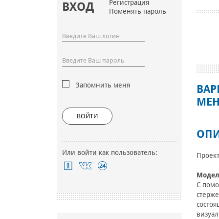
Регистрация
ВХОД
Поменять пароль
Запомнить меня
ВАР
МЕН
ВОЙТИ
ОПИ
Или войти как пользователь:
Проект
Модел
С помо
стерже
состоя
визуал