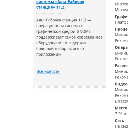
системы «Альт Рабочая
Micros
станция» 11.2.
Micros
Графи
Альт Рабочая станция 11.2 —
Платфо
операционная система с
Проце
графической средой GNOME,
Минима
поддерживает самое современное
Рекоме
оборудование и содержит
Опера
большой набор офисных
Миним
приложений
Рекоме
Разре
Все новости
Миним
Реком
Видео
Минима
Рекоме
DirectX
Место
7 Гб и
Сеть
На сер