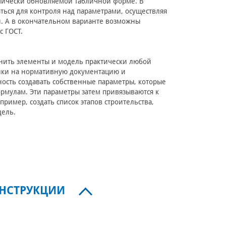
амически обновляемой табличной форме. В
ься для контроля над параметрами, осуществляя
. А в окончательном варианте возможны
 ГОСТ.
лнить элементы и модель практически любой
ылки на нормативную документацию и
ность создавать собственные параметры, которые
ормулам. Эти параметры затем привязываются к
имер, создать список этапов строительства,
дель.
ОНСТРУКЦИИ