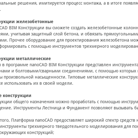
альные решения, имитируется процесс монтажа, а в итоге появл
.
рукции железобетонные
CAD BIM Конструкции вы сможете создать железобетонные колон
ями, учитывая защитный слой бетона, и обвязать прямоугольны
ами. Прочее оборудование для проектирования железобетона мо
сформировать с помощью инструментов трехмерного моделирован
рукции металлические
 в программе nanoCAD BIM Конструкции представлен инструмента
нами и болтовыми/сварными соединениями, с помощью которых м
 произвольной насыщенности. Типовые металлические конструкц
же использовать их в своей модели.
 конструкции
укции общего назначения можно проработать с помощью инструм
ение. Инструменты Лестница и Фундамент позволяют вызывать б
того, Платформа nanoCAD предоставляет широкий спектр средств
инструменты трехмерного твердотельного моделирования для по
окружающих конструкций;