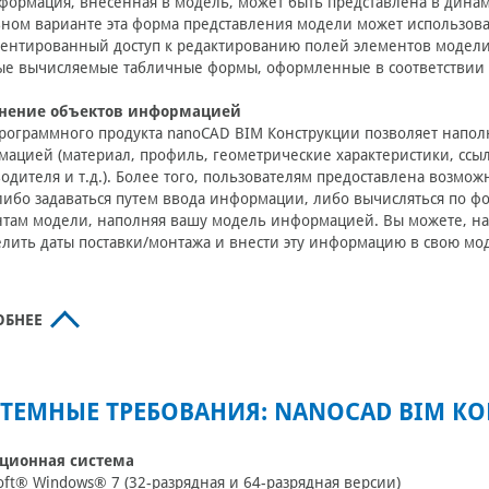
формация, внесенная в модель, может быть представлена в дин
ном варианте эта форма представления модели может использоват
ентированный доступ к редактированию полей элементов модели
е вычисляемые табличные формы, оформленные в соответствии с
нение объектов информацией
рограммного продукта nanoCAD BIM Конструкции позволяет напо
ацией (материал, профиль, геометрические характеристики, сс
одителя и т.д.). Более того, пользователям предоставлена возмож
либо задаваться путем ввода информации, либо вычисляться по ф
там модели, наполняя вашу модель информацией. Вы можете, напр
лить даты поставки/монтажа и внести эту информацию в свою мо
ОБНЕЕ
ТЕМНЫЕ ТРЕБОВАНИЯ: NANOCAD BIM К
ционная система
oft® Windows® 7 (32-разрядная и 64-разрядная версии)