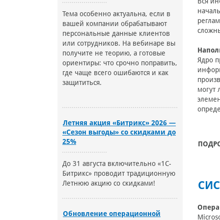
Вся ин
началь
Тема особенно актуальна, если в
реглам
вашей компании обрабатывают
сложны
персональные данные клиентов
или сотрудников. На вебинаре вы
Напол
получите не теорию, а готовые
Ядро п
ориентиры: что срочно поправить,
информ
где чаще всего ошибаются и как
произв
защититься.
могут 
элемен
опреде
Летняя акция «Битрикс» 2026 —
«Сезон выгоды» со скидками до
25%
ПОДР
До 31 августа включительно «1С-
Битрикс» проводит традиционную
Летнюю акцию со скидками!
СИС
Опера
Обновление операционной
Micros