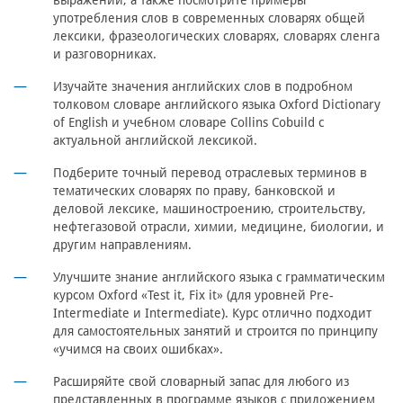
выражений, а также посмотрите примеры
употребления слов в современных словарях общей
лексики, фразеологических словарях, словарях сленга
и разговорниках.
Изучайте значения английских слов в подробном
толковом словаре английского языка Oxford Dictionary
of English и учебном словаре Collins Cobuild с
актуальной английской лексикой.
Подберите точный перевод отраслевых терминов в
тематических словарях по праву, банковской и
деловой лексике, машиностроению, строительству,
нефтегазовой отрасли, химии, медицине, биологии, и
другим направлениям.
Улучшите знание английского языка с грамматическим
курсом Oxford «Test it, Fix it» (для уровней Pre-
Intermediate и Intermediate). Курс отлично подходит
для самостоятельных занятий и строится по принципу
«учимся на своих ошибках».
Расширяйте свой словарный запас для любого из
представленных в программе языков с приложением