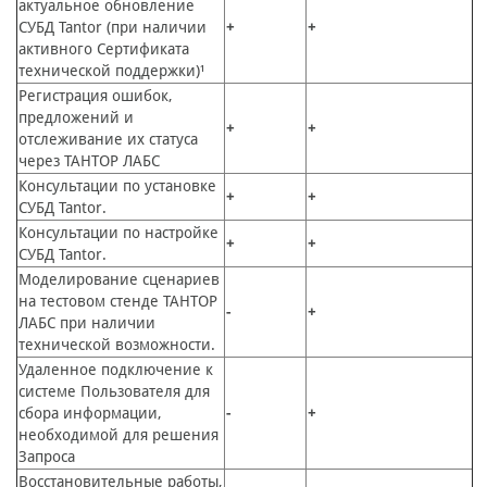
актуальное обновление
СУБД Tantor (при наличии
+
+
активного Сертификата
технической поддержки)¹
Регистрация ошибок,
предложений и
+
+
отслеживание их статуса
через ТАНТОР ЛАБС
Консультации по установке
+
+
СУБД Tantor.
Консультации по настройке
+
+
СУБД Tantor.
Моделирование сценариев
на тестовом стенде ТАНТОР
-
+
ЛАБС при наличии
технической возможности.
Удаленное подключение к
системе Пользователя для
сбора информации,
-
+
необходимой для решения
Запроса
Восстановительные работы,