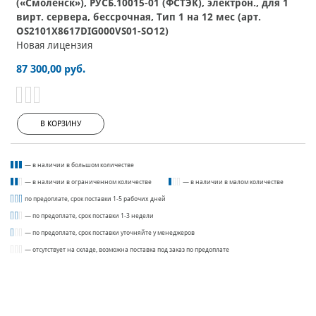
(«Смоленск»), РУСБ.10015-01 (ФСТЭК), электрон., для 1
вирт. сервера, бессрочная, Тип 1 на 12 мес (арт.
OS2101X8617DIG000VS01-SO12)
Новая лицензия
87 300,00 руб.
В КОРЗИНУ
— в наличии в большом количестве
— в наличии в ограниченном количестве
— в наличии в малом количестве
по предоплате, срок поставки 1-5 рабочих дней
— по предоплате, срок поставки 1-3 недели
— по предоплате, срок поставки уточняйте у менеджеров
— отсутствует на складе, возможна поставка под заказ по предоплате