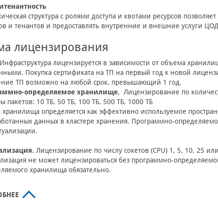
итенантность
ическая структура с ролями доступа и квотами ресурсов позволя
в и тенантов и предоставлять внутренние и внешние услуги ЦОД
ма лицензирования
Инфраструктура лицензируется в зависимости от объема хранили
чными. Покупка сертификата на ТП на первый год к новой лиценз
ние ТП возможно на любой срок, превышающий 1 год.
аммно-определяемое хранилище.
Лицензирование по количест
ы пакетов: 10 ТБ, 50 ТБ, 100 ТБ, 500 ТБ, 1000 ТБ
 хранилища определяется как эффективно используемое пространс
ботанных данных в кластере хранения. Программно-определяем
туализации.
ализация.
Лицензирование по числу сокетов (CPU) 1, 5, 10, 25 ил
лизация не может лицензироваться без программно-определяем
ляемого хранилища обязательно.
ОБНЕЕ