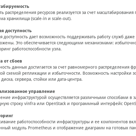
абируемость
ть распределения ресурсов реализуется за счет масштабирования
ма хранилища (scale-in и scale-out).
ая доступность
я доступность дает возможность поддерживать работу служб даже в
ожены. Это обеспечивается следующими механизмами: избыточно
ринг работоспособности узла.
а от сбоев
ность данных достигается за счет равномерного распределения фр
ой схемой репликации и избыточности. Возможность настройки зо
 диска, сервера, стойки или дата-центра.
ализованное управление
ение инфраструктурой осуществляется различными способами в за
ную строку vinfra или OpenStack и программный интерфейс OpenSt
оринг
ивание работоспособности инфраструктуры и ее компонентов вк
нный модуль Prometheus и отображение диаграмм на готовых пан