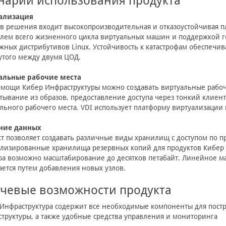
нарии использования продукта
ализация
ав решения входит высокопроизводительная и отказоустойчивая 
лем всего жизненного цикла виртуальных машин и поддержкой го
жных дистрибутивов Linux. Устойчивость к катастрофам обеспечива
утого между двумя ЦОД.
альные рабочие места
мощи Кибер Инфраструктуры можно создавать виртуальные рабоч
тывание из образов, предоставление доступа через тонкий клиент
льного рабочего места. VDI использует платформу виртуализаци
ние данных
т позволяет создавать различные виды хранилищ с доступом по про
лизированные хранилища резервных копий для продуктов Кибер Б
ра возможно масштабирование до десятков петабайт. Линейное 
ается путем добавления новых узлов.
чевые возможности продукта
Инфраструктура содержит все необходимые компоненты для пост
труктуры, а также удобные средства управления и мониторинга