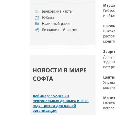
Масшт
Гибкос
Банковские карты
и объе
ЮKassa
Наличный расчет
Высок
Безналичный расчет
Высока
распол
монито
Защит
Доступ
заданн
потере
НОВОСТИ В МИРЕ
СОФТА
Центр
Управл
команд
Вебинар: 152-ФЗ «О
Монит
персональных данных» в 2026
Отслеж
году - риски для вашей
встрое
организации