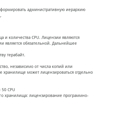
ет формировать административную иерархию
.
ща и количества CPU. Лицензии являются
ии является обязательной. Дальнейшее
ву терабайт.
тво, независимо от числа копий или
ое хранилище может лицензироваться отдельно
и 50 CPU
ого хранилища: лицензирование программно-