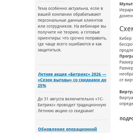
Мульт
Тема особенно актуальна, если в
Иерарх
вашей компании обрабатывают
домено
персональные данные клиентов
или сотрудников. На вебинаре вы
Схе
получите не теорию, а готовые
ориентиры: что срочно поправить,
Кибер 
где чаще всего ошибаются и как
бессро
защититься.
продле
Прогр
Размер
Размер
необра
Летняя акция «Битрикс» 2026 —
«Сезон выгоды» со скидками до
от вир
25%
Вирту
Виртуа
До 31 августа включительно «1С-
опреде
Битрикс» проводит традиционную
Летнюю акцию со скидками!
ПОДР
Обновление операционной