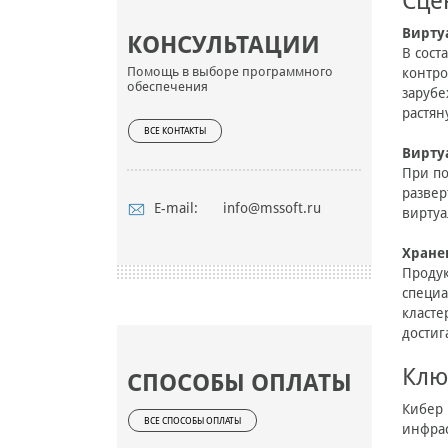
Сце
Вирту
КОНСУЛЬТАЦИИ
В сост
Помощь в выборе программного
контро
обеспечения
зарубе
растян
ВСЕ КОНТАКТЫ
Вирту
При по
развер
E-mail:
info@mssoft.ru
виртуа
Хране
Продук
специа
класте
достиг
Клю
СПОСОБЫ ОПЛАТЫ
Кибер 
ВСЕ СПОСОБЫ ОПЛАТЫ
инфрас