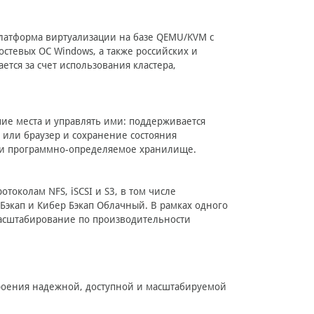
платформа виртуализации на базе QEMU/KVM с
стевых ОС Windows, а также российских и
ется за счет использования кластера,
ие места и управлять ими: поддерживается
 или браузер и сохранение состояния
и и программно-определяемое хранилище.
токолам NFS, iSCSI и S3, в том числе
экап и Кибер Бэкап Облачный. В рамках одного
масштабирование по производительности
роения надежной, доступной и масштабируемой