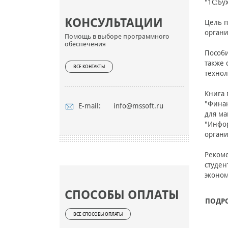
"1С:Бу
КОНСУЛЬТАЦИИ
Цель п
органи
Помощь в выборе программного
обеспечения
Пособи
также
ВСЕ КОНТАКТЫ
технол
Книга 
"Финан
E-mail:
info@mssoft.ru
для ма
"Инфор
орган
Рекоме
студен
эконом
СПОСОБЫ ОПЛАТЫ
ПОДР
ВСЕ СПОСОБЫ ОПЛАТЫ