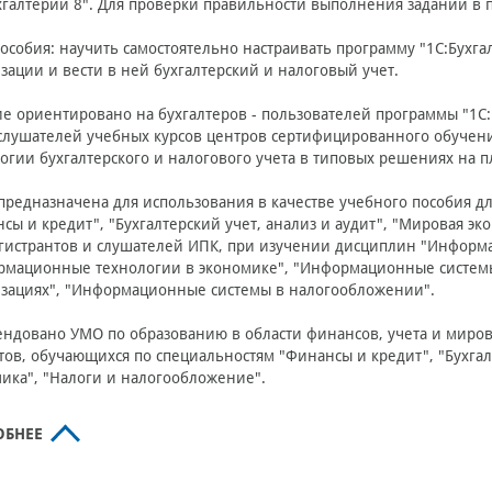
хгалтерии 8". Для проверки правильности выполнения заданий в
особия: научить самостоятельно настраивать программу "1С:Бухга
зации и вести в ней бухгалтерский и налоговый учет.
е ориентировано на бухгалтеров - пользователей программы "1С:Б
 слушателей учебных курсов центров сертифицированного обуче
огии бухгалтерского и налогового учета в типовых решениях на п
предназначена для использования в качестве учебного пособия д
сы и кредит", "Бухгалтерский учет, анализ и аудит", "Мировая эк
гистрантов и слушателей ИПК, при изучении дисциплин "Информ
мационные технологии в экономике", "Информационные системы 
изациях", "Информационные системы в налогообложении".
ндовано УМО по образованию в области финансов, учета и миров
тов, обучающихся по специальностям "Финансы и кредит", "Бухгал
ика", "Налоги и налогообложение".
ОБНЕЕ