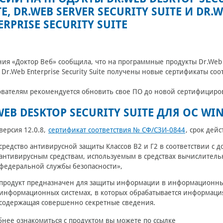
TE, DR.WEB SERVER SECURITY SUITE И DR.
ERPRISE SECURITY SUITE
ия «Доктор Веб» сообщила, что на программные продукты Dr.Web Des
и Dr.Web Enterprise Security Suite получены новые сертификаты со
вателям рекомендуется обновить свое ПО до новой сертифицир
WEB DESKTOP SECURITY SUITE ДЛЯ ОС WI
версия 12.0.8,
сертификат соответствия № СФ/СЗИ-0844
, срок дей
средство антивирусной защиты Классов В2 и Г2 в соответствии с
антивирусным средствам, используемым в средствах вычислительн
федеральной службы безопасности»,
продукт предназначен для защиты информации в информационных 
информационных системах, в которых обрабатывается информация
содержащая совершенно секретные сведения.
нее ознакомиться с продуктом вы можете по ссылке