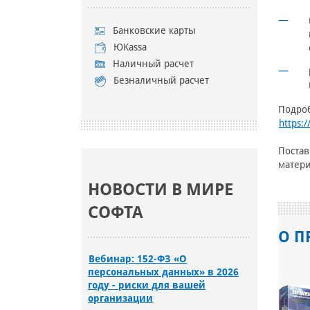
Банковские карты
ЮKassa
Наличный расчет
Безналичный расчет
Подроб
https:
Поста
матери
НОВОСТИ В МИРЕ
СОФТА
О П
Вебинар: 152-ФЗ «О
персональных данных» в 2026
году - риски для вашей
организации