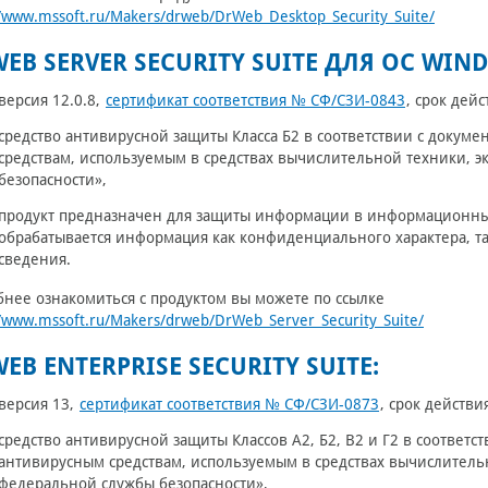
//www.mssoft.ru/Makers/drweb/DrWeb_Desktop_Security_Suite/
WEB SERVER SECURITY SUITE ДЛЯ ОС WIN
версия 12.0.8,
сертификат соответствия № СФ/СЗИ-0843
, срок дей
средство антивирусной защиты Класса Б2 в соответствии с доку
средствам, используемым в средствах вычислительной техники, 
безопасности»,
продукт предназначен для защиты информации в информационных 
обрабатывается информация как конфиденциального характера, т
сведения.
нее ознакомиться с продуктом вы можете по ссылке
//www.mssoft.ru/Makers/drweb/DrWeb_Server_Security_Suite/
WEB ENTERPRISE SECURITY SUITE:
версия 13,
сертификат соответствия № СФ/СЗИ-0873
, срок действи
средство антивирусной защиты Классов А2, Б2, В2 и Г2 в соответ
антивирусным средствам, используемым в средствах вычислительн
федеральной службы безопасности»,