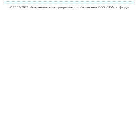
© 2003-2026 Интернет-магазин программного обеспечения ООО «1С-Мcсофт.ру»