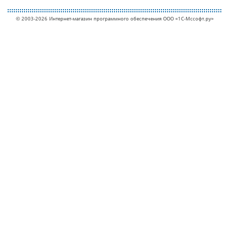
© 2003-2026 Интернет-магазин программного обеспечения ООО «1С-Мcсофт.ру»