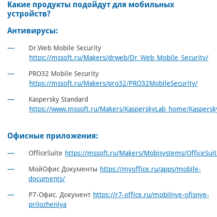
Какие продукты подойдут для мобильных
устройств?
Антивирусы:
Dr.Web Mobile Security
https://mssoft.ru/Makers/drweb/Dr_Web_Mobile_Security/
PRO32 Mobile Security
https://mssoft.ru/Makers/pro32/PRO32MobileSecurity/
Kaspersky Standard
https://www.mssoft.ru/Makers/KasperskyLab_home/Kaspersk
Офисные приложения:
OfficeSuite
https://mssoft.ru/Makers/Mobisystems/OfficeSuit
МойОфис Документы
https://myoffice.ru/apps/mobile-
documents/
Р7-Офис. Документ
https://r7-office.ru/mobilnye-ofisnye-
prilozheniya