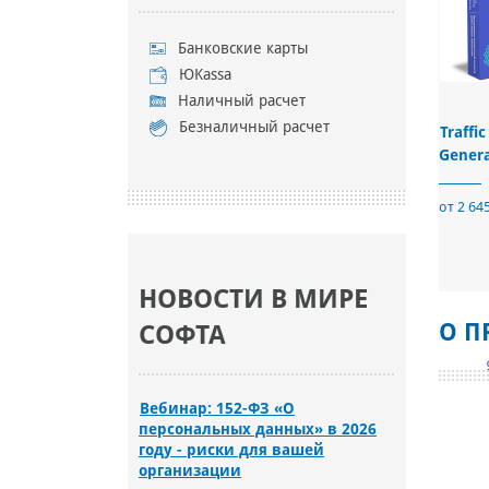
Банковские карты
ЮKassa
Наличный расчет
Безналичный расчет
Traffi
Genera
от 2 645
НОВОСТИ В МИРЕ
О П
СОФТА
Вебинар: 152-ФЗ «О
персональных данных» в 2026
году - риски для вашей
организации