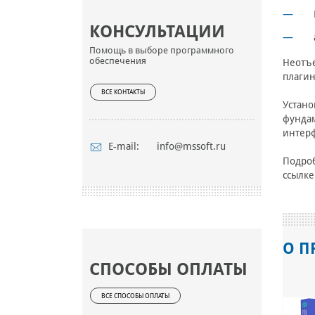
КОНСУЛЬТАЦИИ
Помощь в выборе программного
обеспечения
Неотъе
плагин
ВСЕ КОНТАКТЫ
Устано
фундам
интерф
E-mail:
info@mssoft.ru
Подроб
ссылк
О П
СПОСОБЫ ОПЛАТЫ
ВСЕ СПОСОБЫ ОПЛАТЫ