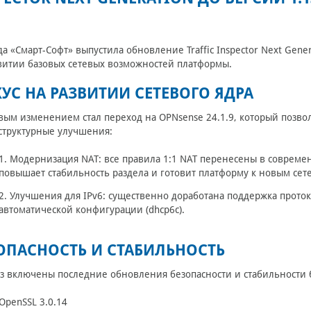
а «Смарт-Софт» выпустила обновление Traffic Inspector Next Gener
витии базовых сетевых возможностей платформы.
УС НА РАЗВИТИИ СЕТЕВОГО ЯДРА
ым изменением стал переход на OPNsense 24.1.9, который позво
структурные улучшения:
1. Модернизация NAT:
все правила 1:1 NAT перенесены в совреме
повышает стабильность раздела и готовит платформу к новым се
2. Улучшения для IPv6:
существенно доработана поддержка протоко
автоматической конфигурации (dhcp6c).
ОПАСНОСТЬ И СТАБИЛЬНОСТЬ
з включены последние обновления безопасности и стабильности 
OpenSSL 3.0.14