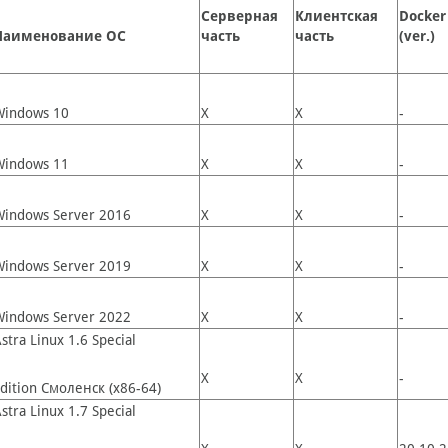
Серверная
Клиентская
Docker
Наименование ОС
часть
часть
(ver.)
Windows 10
Х
Х
-
Windows 11
Х
Х
-
Windows Server 2016
Х
Х
-
Windows Server 2019
Х
Х
-
Windows Server 2022
Х
Х
-
stra Linux 1.6 Special
Х
Х
-
dition Смоленск (x86-64)
stra Linux 1.7 Special