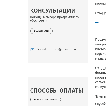
промыш
КОНСУЛЬТАЦИИ
СУБД J
Помощь в выборе программного
обеспечения
ВСЕ КОНТАКТЫ
Продук
утверж
внебю
E-mail:
info@mssoft.ru
перехо
и ряд 
СУБД J
беспл
произв
сегмен
консул
СПОСОБЫ ОПЛАТЫ
Техн
ВСЕ СПОСОБЫ ОПЛАТЫ
Служба