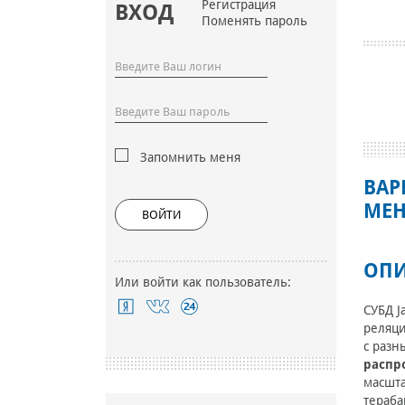
Регистрация
ВХОД
Поменять пароль
Запомнить меня
ВАР
МЕН
ВОЙТИ
ОПИ
Или войти как пользователь:
СУБД J
реляци
с раз
распр
масшта
тераба