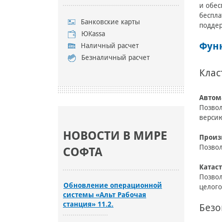
и обес
беспла
Банковские карты
поддер
ЮKassa
Фун
Наличный расчет
Безналичный расчет
Клас
Автом
Позвол
верси
НОВОСТИ В МИРЕ
Произ
Позвол
СОФТА
Катас
Позвол
Обновление операционной
целого
системы «Альт Рабочая
станция» 11.2.
Безо