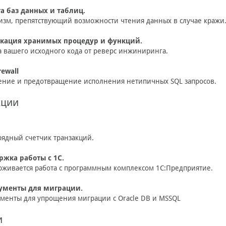
а баз данных и таблиц.
зм, препятствующий возможности чтения данных в случае кражи
кация хранимых процедур и функций.
 вашего исходного кода от реверс инжиниринга.
rewall
ние и предотвращение исполнения нетипичных SQL запросов.
кции
рядный счетчик транзакций.
ржка работы с 1С.
живается работа с программным комплексом 1С:Предприятие.
ументы для миграции.
менты для упрощения миграции с Oracle DB и MSSQL
и