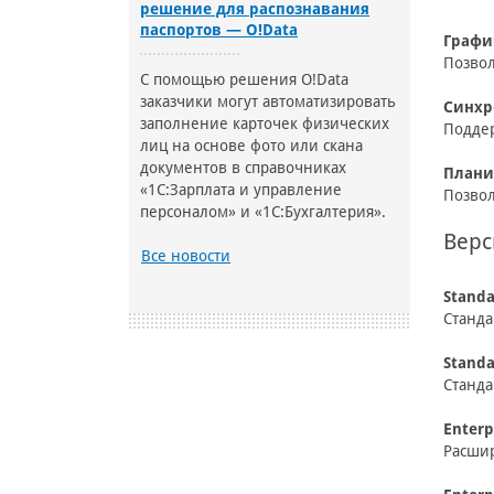
решение для распознавания
паспортов — O!Data
Графи
Позвол
С помощью решения O!Data
заказчики могут автоматизировать
Синхр
заполнение карточек физических
Поддер
лиц на основе фото или скана
документов в справочниках
Плани
«1С:Зарплата и управление
Позвол
персоналом» и «1С:Бухгалтерия».
Верс
Все новости
Stand
Станда
Standa
Станда
Enterp
Расшир