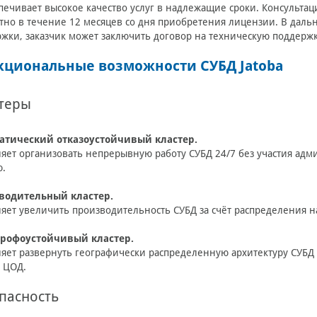
печивает высокое качество услуг в надлежащие сроки. Консультац
тно в течение 12 месяцев со дня приобретения лицензии. В даль
жки, заказчик может заключить договор на техническую поддерж
кциональные возможности СУБД Jatoba
теры
атический отказоустойчивый кластер.
яет организовать непрерывную работу СУБД 24/7 без участия ад
ю.
водительный кластер.
яет увеличить производительность СУБД за счёт распределения н
трофоустойчивый кластер.
яет развернуть географически распределенную архитектуру СУБД и
 ЦОД.
пасность