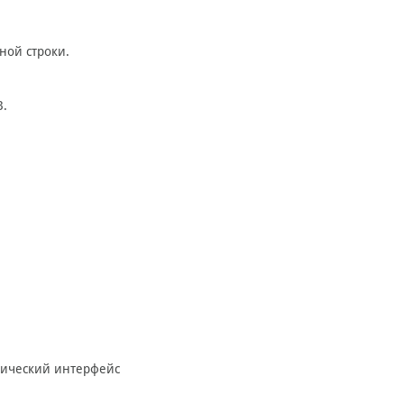
ной строки.
B.
фический интерфейс