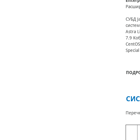
Enterp
Расшир
СУБД J
систем
Astra L
7.9 Ко
CentOS
Special
ПОДР
СИС
Переч