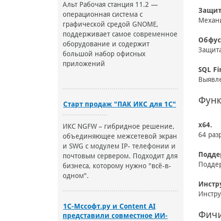
Альт Рабочая станция 11.2 —
Защит
операционная система с
Механи
графической средой GNOME,
поддерживает самое современное
Обфус
оборудование и содержит
Защита
большой набор офисных
приложений
SQL Fi
Выявле
Фун
Старт продаж "ПАК ИКС для 1С"
х64.
ИКС NGFW – гибридное решение,
64 раз
объединяющее межсетевой экран
и SWG с модулем IP- телефонии и
Подде
почтовым сервером. Подходит для
Поддер
бизнеса, которому нужно "всё-в-
одном".
Инстр
Инстру
1С-Мссофт.ру и Content AI
Фич
представили совместное ИИ-