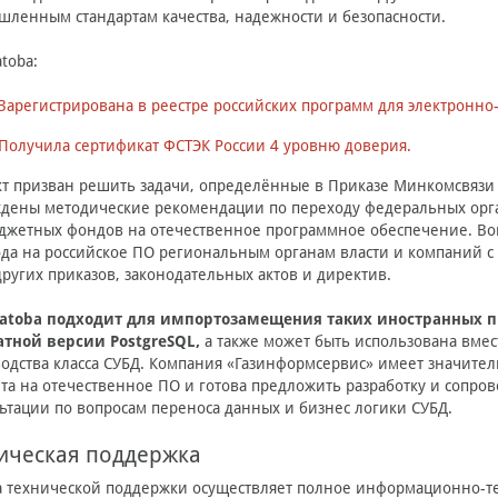
ленным стандартам качества, надежности и безопасности.
atoba:
Зарегистрирована в реестре российских программ для электронн
Получила сертификат ФСТЭК России 4 уровню доверия.
т призван решить задачи, определённые в Приказе Минкомсвязи 
дены методические рекомендации по переходу федеральных орга
джетных фондов на отечественное программное обеспечение. В
да на российское ПО региональным органам власти и компаний с
других приказов, законодательных актов и директив.
atoba подходит для импортозамещения таких иностранных прод
атной версии PostgreSQL,
а также может быть использована вмес
одства класса СУБД. Компания «Газинформсервис» имеет значите
та на отечественное ПО и готова предложить разработку и сопро
ьтации по вопросам переноса данных и бизнес логики СУБД.
ическая поддержка
 технической поддержки осуществляет полное информационно-те