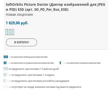
SoftOrbits Picture Doctor (Доктор изображений для JPEG
и PSD) ESD (арт. SO_PD_Per_Rus_ESD)
Новая лицензия
1 829,00 руб.
В КОРЗИНУ
— в наличии в большом количестве
— в наличии в ограниченном количестве
— в наличии в малом количестве
по предоплате, срок поставки 1-5 рабочих дней
— по предоплате, срок поставки 1-3 недели
— по предоплате, срок поставки уточняйте у менеджеров
— отсутствует на складе, возможна поставка под заказ по предоплате