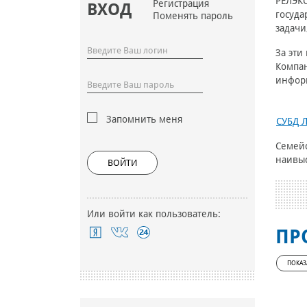
РЕЛЭКС
Регистрация
ВХОД
госуда
Поменять пароль
задачи
За эти
Компа
информ
Запомнить меня
СУБД 
Семейс
наивыс
ВОЙТИ
Или войти как пользователь:
ПР
ПОКАЗ