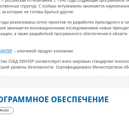
 – российская ИТ-компания, c 1990 года создающая программное о
рственных структур. С особым энтузиазмом занимается наукоемки
, за которые не готовы браться другие.
 годы реализованы сотни проектов по разработке прикладного и 
ния занимается инновационными исследованиями новых принцип
ации, а также разработкой программного обеспечения в области 
ЛИНТЕР
– ключевой продукт компании.
тво СУБД ЛИНТЕР соответствует всем мировым стандартам техноло
ший уровень безопасности. Сертифицировано Министерством об
ОГРАММНОЕ ОБЕСПЕЧЕНИЕ
АТЬ ВСЕ