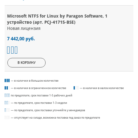
Microsoft NTFS for Linux by Paragon Software, 1
устройство (арт. PCJ-41715-BSE)
Новая лицензия
7 442,00 руб.
В КОРЗИНУ
— в наличии в большом количестве
— в наличии в ограниченном количестве
— в наличии в малом количестве
по предоплате, срок поставки 1-5 рабочих дней
— по предоплате, срок поставки 1-3 недели
— по предоплате, срок поставки уточняйте у менеджеров
— отсутствует на складе, возможна поставка под заказ по предоплате