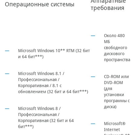
Аппаратные
Операционные системы
требования
Около 480
МБ
свободного
Microsoft Windows 10** RTM (32 бит
дискового
и 64 бит***)
пространства
Microsoft Windows 8.1 /
CD-ROM или
Профессиональная /
DVD-ROM
Корпоративная / 8.1 с
(для
обновлением (32 бит и 64 бит***)
установки
программы с
диска)
Microsoft Windows 8 /
Профессиональная /
Корпоративная (32 бит и 64
Microsoft®
бит***)
Internet