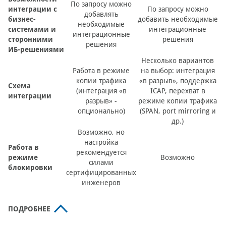
По запросу можно
интеграции с
По запросу можно
добавлять
бизнес-
добавить необходимые
необходимые
системами и
интеграционные
интеграционные
сторонними
решения
решения
ИБ-решениями
Несколько вариантов
Работа в режиме
на выбор: интеграция
копии трафика
«в разрыв», поддержка
Схема
(интеграция «в
ICAP, перехват в
интеграции
разрыв» -
режиме копии трафика
опционально)
(SPAN, port mirroring и
др.)
Возможно, но
настройка
Работа в
рекомендуется
режиме
Возможно
силами
блокировки
сертифицированных
инженеров
ПОДРОБНЕЕ