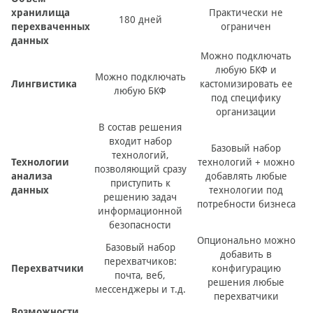
хранилища
Практически не
180 дней
перехваченных
ограничен
данных
Можно подключать
любую БКФ и
Можно подключать
Лингвистика
кастомизировать ее
любую БКФ
под специфику
организации
В состав решения
входит набор
Базовый набор
технологий,
Технологии
технологий + можно
позволяющий сразу
анализа
добавлять любые
приступить к
данных
технологии под
решению задач
потребности бизнеса
информационной
безопасности
Опционально можно
Базовый набор
добавить в
перехватчиков:
Перехватчики
конфигурацию
почта, веб,
решения любые
мессенджеры и т.д.
перехватчики
Возможности