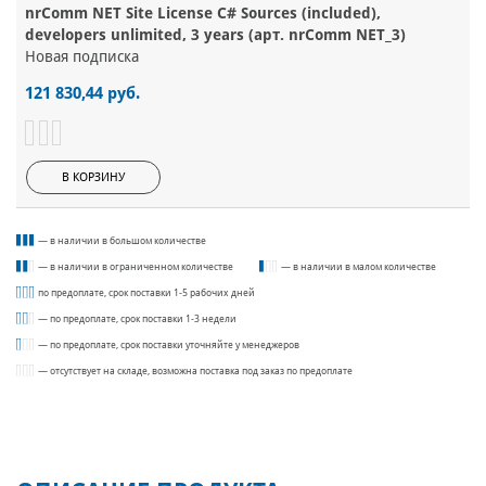
nrComm NET Site License C# Sources (included),
developers unlimited, 3 years (арт. nrComm NET_3)
Новая подписка
121 830,44 руб.
В КОРЗИНУ
— в наличии в большом количестве
— в наличии в ограниченном количестве
— в наличии в малом количестве
по предоплате, срок поставки 1-5 рабочих дней
— по предоплате, срок поставки 1-3 недели
— по предоплате, срок поставки уточняйте у менеджеров
— отсутствует на складе, возможна поставка под заказ по предоплате