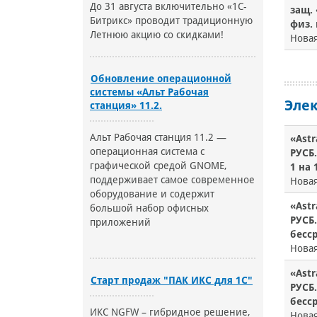
До 31 августа включительно «1С-
защ. 
Битрикс» проводит традиционную
физ.
Летнюю акцию со скидками!
Нова
Обновление операционной
системы «Альт Рабочая
Элек
станция» 11.2.
Альт Рабочая станция 11.2 —
«Astr
операционная система с
РУСБ.
графической средой GNOME,
1 на 
поддерживает самое современное
Нова
оборудование и содержит
«Astr
большой набор офисных
РУСБ.
приложений
бесср
Нова
«Astr
Старт продаж "ПАК ИКС для 1С"
РУСБ.
бесср
ИКС NGFW – гибридное решение,
Нова