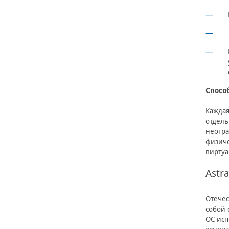
Спосо
Каждая
отдель
неогра
физиче
виртуа
Astr
Отечес
собой 
ОС исп