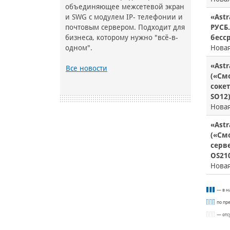
объединяющее межсетевой экран
«Astr
и SWG с модулем IP- телефонии и
РУСБ.
почтовым сервером. Подходит для
бесср
бизнеса, которому нужно "всё-в-
Нова
одном".
«Astr
Все новости
(«Смо
сокет
SO12
Нова
«Astr
(«Смо
серве
OS21
Нова
— в н
по пр
— отс