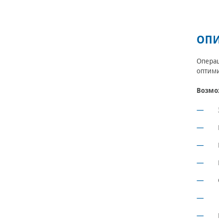
ОПИ
Операц
оптими
Возмо