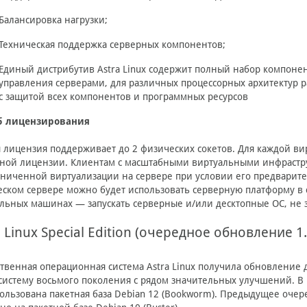
Балансировка нагрузки;
Техническая поддержка серверных компонентов;
Единый дистрибутив Astra Linux содержит полный набор компоне
управления серверами, для различных процессорных архитектур 
с защитой всех компонентов и программных ресурсов
б лицензирования
 лицензия поддерживает до 2 физических сокетов. Для каждой в
ной лицензии. Клиентам с масштабными виртуальными инфрастр
ниченной виртуализации на сервере при условии его предварите
ском сервере можно будет использовать серверную платформу в со
льных машинах — запускать серверные и/или десктопные ОС, не з
a Linux Special Edition (очередное обновление 1.
твенная операционная система Astra Linux получила обновление д
систему восьмого поколения с рядом значительных улучшений. В 
ользована пакетная база Debian 12 (Bookworm). Предыдущее очеред