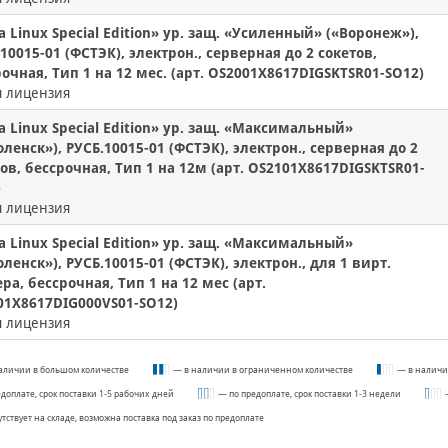
a Linux Special Edition» ур. защ. «Усиленный» («Воронеж»),
10015-01 (ФСТЭК), электрон., серверная до 2 сокетов,
очная, Тип 1 на 12 мес. (арт. OS2001X8617DIGSKTSR01-SO12)
я лицензия
a Linux Special Edition» ур. защ. «Максимальный»
ленск»), РУСБ.10015-01 (ФСТЭК), электрон., серверная до 2
ов, бессрочная, Тип 1 на 12м (арт. OS2101X8617DIGSKTSR01-
)
я лицензия
a Linux Special Edition» ур. защ. «Максимальный»
ленск»), РУСБ.10015-01 (ФСТЭК), электрон., для 1 вирт.
ра, бессрочная, Тип 1 на 12 мес (арт.
01X8617DIG000VS01-SO12)
я лицензия
аличии в большом количестве
— в наличии в ограниченном количестве
— в наличи
едоплате, срок поставки 1-5 рабочих дней
— по предоплате, срок поставки 1-3 недели
утствует на складе, возможна поставка под заказ по предоплате