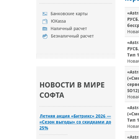
«Astr
Банковские карты
РУСБ.
ЮKassa
бесср
Наличный расчет
Нова
Безналичный расчет
«Astr
РУСБ.
Тип 1
Нова
«Astr
(«Смо
НОВОСТИ В МИРЕ
серве
SO12
СОФТА
Нова
«Astr
(«Смо
Летняя акция «Битрикс» 2026 —
Тип 1
«Сезон выгоды» со скидками до
Нова
25%
«Astr