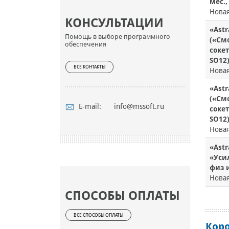
мес.,
Новая
КОНСУЛЬТАЦИИ
«Astr
Помощь в выборе программного
(«Смо
обеспечения
сокет
SO12
ВСЕ КОНТАКТЫ
Новая
«Astr
(«Смо
E-mail:
info@mssoft.ru
сокет
SO12
Новая
«Astr
«Усил
физ 
Новая
СПОСОБЫ ОПЛАТЫ
ВСЕ СПОСОБЫ ОПЛАТЫ
Кор