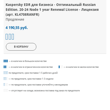
Kaspersky EDR для бизнеса - Оптимальный Russian
Edition. 20-24 Node 1 year Renewal License - Лицензия
(арт. KL4708RANFR)
Продление
4 190,55 руб.
В КОРЗИНУ
— в наличии в большом количестве
— в наличии в ограниченном количестве
— в наличии в малом количестве
по предоплате, срок поставки 1-5 рабочих дней
— по предоплате, срок поставки 1-3 недели
— по предоплате, срок поставки уточняйте у менеджеров
— отсутствует на складе, возможна поставка под заказ по предоплате